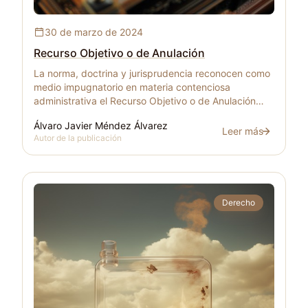
Recurso Objetivo o de Anulación
30 de marzo de 2024
Recurso Objetivo o de Anulación
La norma, doctrina y jurisprudencia reconocen como
medio impugnatorio en materia contenciosa
administrativa el Recurso Objetivo o de Anulación
como una figura procesal de acción por medio del
Álvaro Javier Méndez Álvarez
cual se expulsará por declaratoria de nulidad a una
Leer más
Recurso Objetivo o
Autor de la publicación
norma o acto normativo lesivo al ordenamiento
jurídico.
Derecho