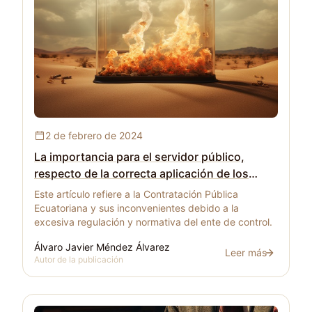
La importancia para el servidor público, respecto de
2 de febrero de 2024
La importancia para el servidor público,
respecto de la correcta aplicación de los
criterios emitidos por Contraloría General del
Este artículo refiere a la Contratación Pública
Estado en materia de Contratación Pública.
Ecuatoriana y sus inconvenientes debido a la
excesiva regulación y normativa del ente de control.
Álvaro Javier Méndez Álvarez
Leer más
La importancia para
Autor de la publicación