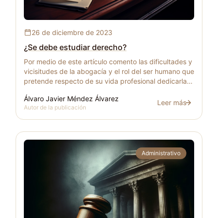
¿Se debe estudiar derecho?
26 de diciembre de 2023
¿Se debe estudiar derecho?
Por medio de este artículo comento las dificultades y
vicisitudes de la abogacía y el rol del ser humano que
pretende respecto de su vida profesional dedicarla al
estudio del derecho.
Álvaro Javier Méndez Álvarez
Leer más
¿Se debe estudiar
Autor de la publicación
Administrativo