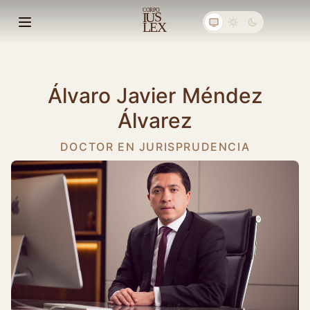
C
ORPO
S
I
U
E
X
L
Abrir menú principal
Álvaro Javier Méndez
Álvarez
DOCTOR EN JURISPRUDENCIA