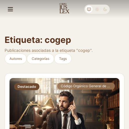
C
ORPO
S
I
U
E
X
L
Abrir menú principal
Etiqueta: cogep
Publicaciones asociadas a la etiqueta "cogep".
Autores
Categorías
Tags
Código Orgánico General de Procesos
Destacado