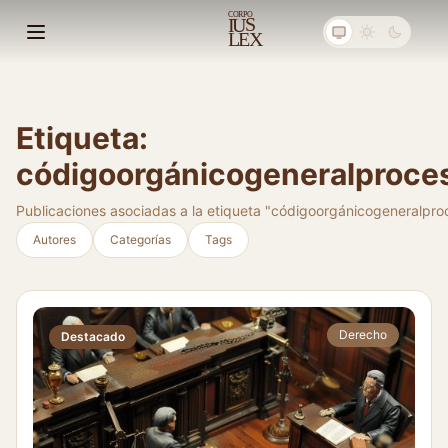
C
ORPO
S
I
U
E
X
L
Abrir menú principal
Etiqueta:
códigoorgánicogeneralproce
Publicaciones asociadas a la etiqueta "códigoorgánicogeneralpro
Autores
Categorías
Tags
Derecho
Destacado