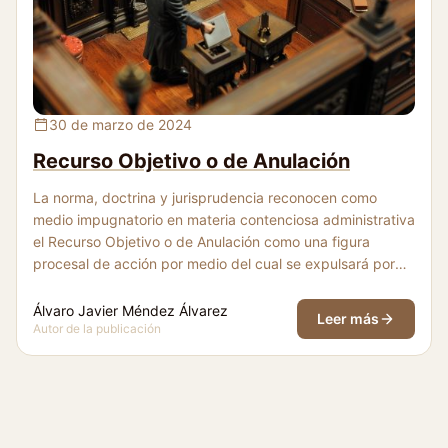
Recurso Objetivo o de Anulación
30 de marzo de 2024
Recurso Objetivo o de Anulación
La norma, doctrina y jurisprudencia reconocen como
medio impugnatorio en materia contenciosa administrativa
el Recurso Objetivo o de Anulación como una figura
procesal de acción por medio del cual se expulsará por
declaratoria de nulidad a una norma o acto normativo
lesivo al ordenamiento jurídico.
Álvaro Javier Méndez Álvarez
Leer más
Autor de la publicación