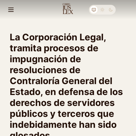
C
ORPO
S
I
U
E
X
L
Abrir menú principal
La Corporación Legal,
tramita procesos de
impugnación de
resoluciones de
Contraloría General del
Estado, en defensa de los
derechos de servidores
públicos y terceros que
indebidamente han sido
glosados.