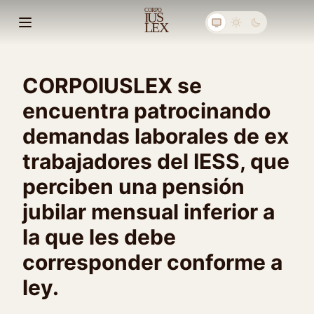
C
ORPO
S
I
U
E
X
L
Abrir menú principal
CORPOIUSLEX se
encuentra patrocinando
demandas laborales de ex
trabajadores del IESS, que
perciben una pensión
jubilar mensual inferior a
la que les debe
corresponder conforme a
ley.