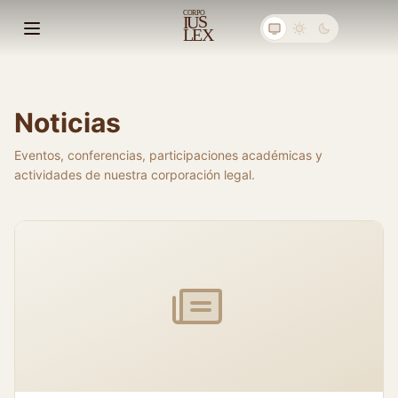
C
ORPO
S
I
U
E
X
L
Abrir menú principal
Noticias
Eventos, conferencias, participaciones académicas y
actividades de nuestra corporación legal.