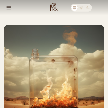
C
ORPO
S
I
U
E
X
L
Abrir menú principal