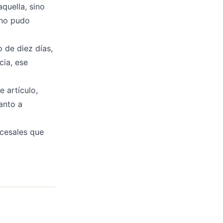
quella, sino
 no pudo
o de diez días,
cia, ese
e artículo,
anto a
ocesales que