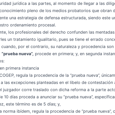
ridad jurídica a las partes, al momento de llegar a las dili
conocimiento pleno de los medios probatorios que obran d
nte una estrategia de defensa estructurada, siendo este 
estro ordenamiento procesal.
e, los profesionales del derecho confunden las mentadas 
arles un tratamiento igualitario, pues se tiene el errado con
 cuando, por el contrario, su naturaleza y procedencia son d
a
“prueba nueva”,
procede en primera; y, en segunda instanc
os:
n primera instancia
l COGEP, regula la procedencia de la “prueba nueva”, únic
 a las excepciones planteadas en el libelo de contestación
el juzgador corre traslado con dicha reforma a la parte act
de 10 días proceda a anunciar su “prueba nueva”, específic
z, este término es de 5 días; y,
 la norma ibídem, regula la procedencia de “prueba nueva”, 