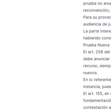
prueba no anun
reconvención; 
Para su proced
audiencia de j
La parte inter
habiendo conoc
Prueba Nueva 
El art. 258 de
debe anunciar 
recurso, siempr
nuevos.
En lo referent
instancia, pue
El art. 155, en
fundamentación
contestación 