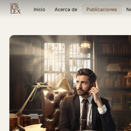
C
ORPO
S
I
U
Inicio
Acerca de
Publicaciones
No
E
X
L