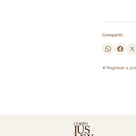
Compartir
Regresar a pu
C
ORPO
S
I
U