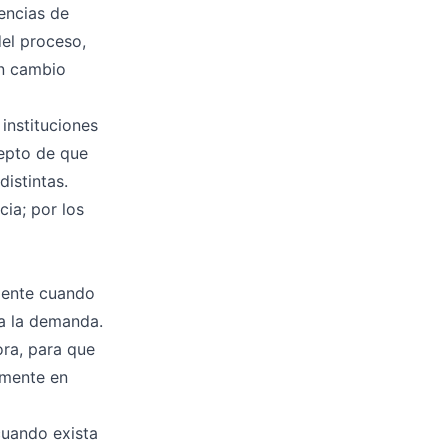
gencias de
el proceso,
un cambio
instituciones
cepto de que
istintas.
ia; por los
amente cuando
 a la demanda.
ora, para que
amente en
cuando exista