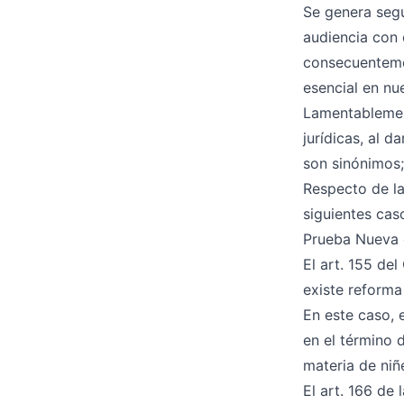
Se genera segu
audiencia con 
consecuenteme
esencial en nu
Lamentablement
jurídicas, al d
son sinónimos;
Respecto de l
siguientes cas
Prueba Nueva e
El art. 155 de
existe reforma
En este caso, 
en el término 
materia de niñe
El art. 166 de