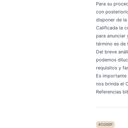
Para su proced
con posteriori
disponer de la
Calificada la 
para anunciar 
término es de t
Del breve análi
podemos diluci
requisitos y f
Es importante 
nos brinda el C
Referencias bi
#COGEP