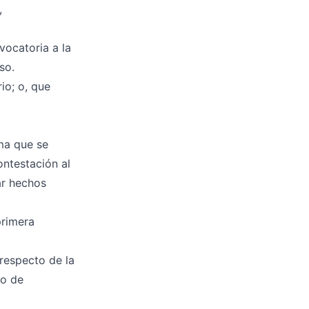
,
vocatoria a la
so.
io; o, que
ma que se
ontestación al
tar hechos
primera
 respecto de la
lo de