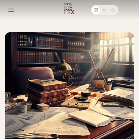
C
ORPO
S
I
U
E
X
L
Abrir menú principal