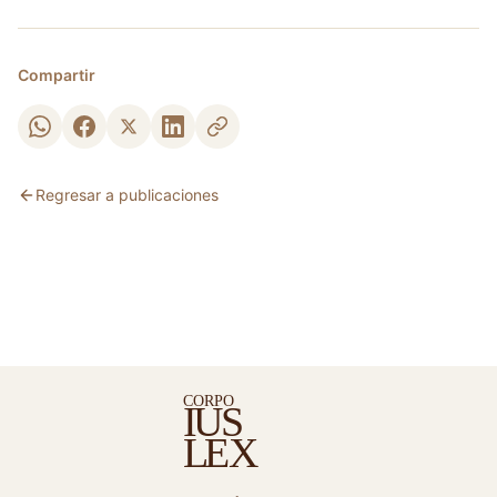
Compartir
Regresar a publicaciones
C
ORPO
S
I
U
E
X
L